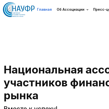
Главная
Об Ассоциации
Пресс-ц
Н
А
Ц
И
О
Н
А
Л
Ь
Н
А
Я
А
С
С
У
Ч
А
С
Т
Н
И
К
О
В
Ф
И
Н
А
Н
Р
Ы
Н
К
А
Вместе к успеху!