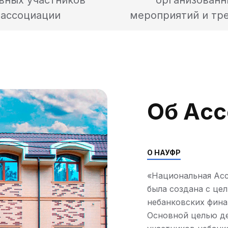
вных участников
организованн
ассоциации
мероприятий и тр
О
Б
А
С
С
О НАУФР
«Национальная Асс
была создана с це
небанковских фина
Основной целью де