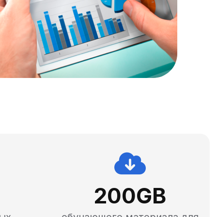
200
GB