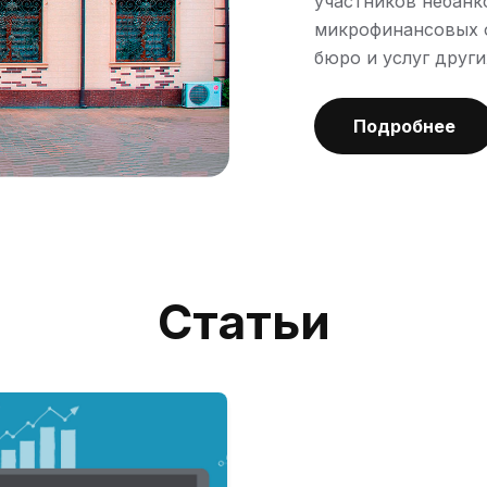
участников небанк
микрофинансовых о
бюро и услуг друг
Подробнее
С
Т
А
Т
Ь
И