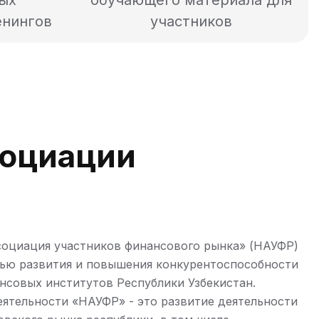
ых
обучающего материала для
енингов
участников
О
Ц
И
А
Ц
И
И
оциация участников финансового рынка» (НАУФР)
лью развития и повышения конкурентоспособности
нсовых институтов Республики Узбекистан.
ятельности «НАУФР» - это развитие деятельности