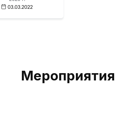
03.03.2022
М
Е
Р
О
П
Р
И
Я
Т
И
Я