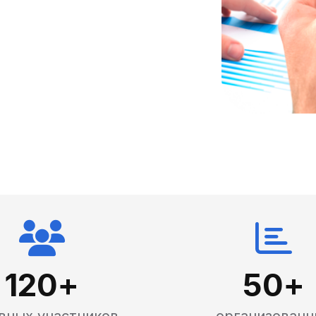
120
+
50
+