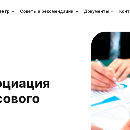
ентр
Советы и рекомендации
Документы
Конт
О
Ц
И
А
Ц
И
Я
С
О
В
О
Г
О